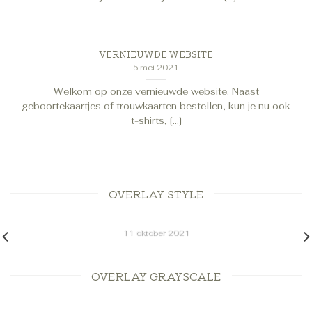
VERNIEUWDE WEBSITE
5 mei 2021
Welkom op onze vernieuwde website. Naast
geboortekaartjes of trouwkaarten bestellen, kun je nu ook
t-shirts, [...]
OVERLAY STYLE
GOEDKOPE GEBOORTEKAARTJES
11 oktober 2021
Goedkope geboortekaartjes: die hebben wij ook! Wil je
(om wat voor reden dan ook) niet [...]
OVERLAY GRAYSCALE
GOEDKOPE GEBOORTEKAARTJES