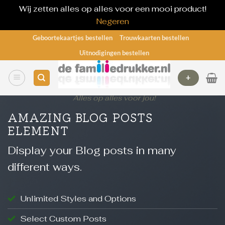
Wij zetten alles op alles voor een mooi product!
Negeren
Ga
Geboortekaartjes bestellen
Trouwkaarten bestellen
naar
Uitnodigingen bestellen
inhoud
+
Alles op alles voor jou!
AMAZING BLOG POSTS
ELEMENT
Display your Blog posts in many
different ways.
Unlimited Styles and Options
Select Custom Posts