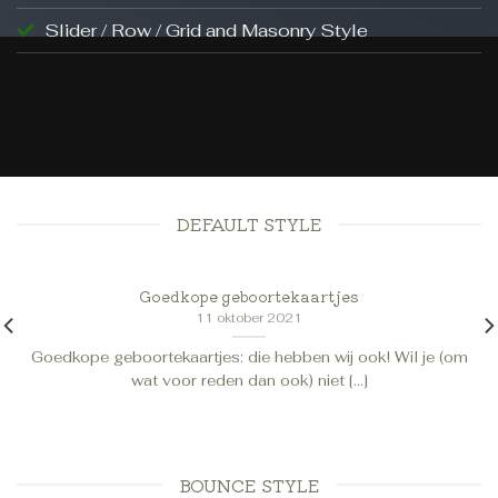
Slider / Row / Grid and Masonry Style
BLOG
Goedkope geboortekaartjes
11 oktober 2021
DEFAULT STYLE
Goedkope geboortekaartjes
11 oktober 2021
Goedkope geboortekaartjes: die hebben wij ook! Wil je (om
wat voor reden dan ook) niet [...]
BOUNCE STYLE