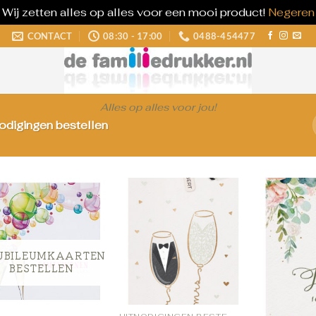
Wij zetten alles op alles voor een mooi product!
Negeren
CONTACT
08:30 - 17:00
0488-454477
Alles op alles voor jou!
odigingen bestellen
UBILEUMKAARTEN
BESTELLEN