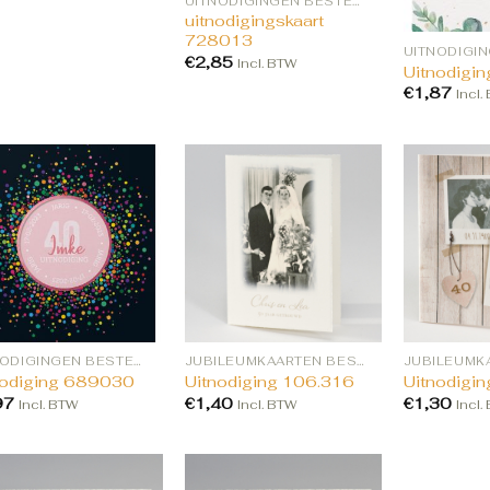
UITNODIGINGEN BESTELLEN
uitnodigingskaart
728013
€
2,85
Incl. BTW
Uitnodigi
€
1,87
Incl.
UITNODIGINGEN BESTELLEN
JUBILEUMKAARTEN BESTELLEN
nodiging 689030
Uitnodiging 106.316
Uitnodigi
97
€
1,40
€
1,30
Incl. BTW
Incl. BTW
Incl.