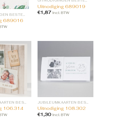
UITNODIGINGEN BESTELLEN
Uitnodiging 689019
€
1,87
Incl. BTW
UITNODIGINGEN BESTELLEN
ng 689016
 BTW
JUBILEUMKAARTEN BESTELLEN
JUBILEUMKAARTEN BESTELLEN
ng 106.314
Uitnodiging 108.302
€
1,30
 BTW
Incl. BTW