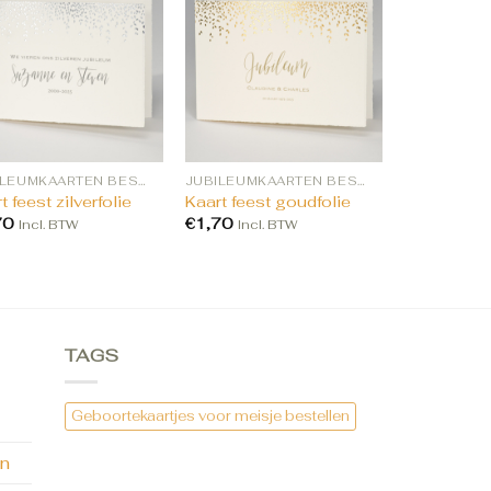
JUBILEUMKAARTEN BESTELLEN
JUBILEUMKAARTEN BESTELLEN
t feest zilverfolie
Kaart feest goudfolie
70
€
1,70
Incl. BTW
Incl. BTW
TAGS
Geboortekaartjes voor meisje bestellen
en