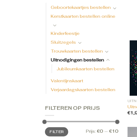
Geboortekaartjes bestellen
Kerstkaarten bestellen online
Kinderfeestje
Sluitzegels
Trouwkaarten bestellen
Uitnodigingen bestellen
Jubileumkaarten bestellen
Valentijnskaart
Verjaardagskaarten bestellen
Uit
FILTEREN OP PRIJS
€
1,
Min.
Max.
Prijs:
€0
—
€10
FILTER
prijs
prijs