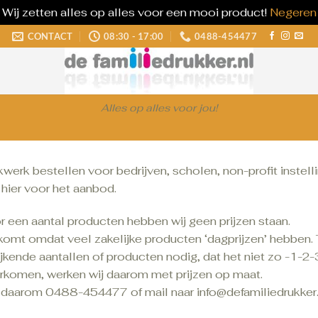
Wij zetten alles op alles voor een mooi product!
Negeren
CONTACT
08:30 - 17:00
0488-454477
Alles op alles voor jou!
werk bestellen voor bedrijven, scholen, non-profit instell
 hier voor het aanbod.
r een aantal producten hebben wij geen prijzen staan.
 komt omdat veel zakelijke producten ‘dagprijzen’ hebben.
jkende aantallen of producten nodig, dat het niet zo -1-2-
rkomen, werken wij daarom met prijzen op maat.
 daarom 0488-454477 of mail naar info@defamiliedrukker.