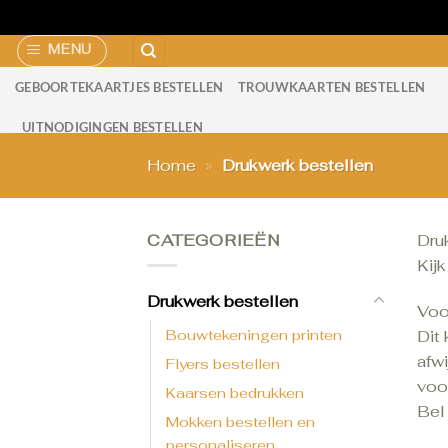
Ga
MENU
naar
GEBOORTEKAARTJES BESTELLEN
TROUWKAARTEN BESTELLEN
inhoud
UITNODIGINGEN BESTELLEN
Home
»
Drukwerk bestellen
CATEGORIEËN
Druk
Kijk
Drukwerk bestellen
Voo
Bouwtekeningen printen
Dit
afwi
Flyers bestellen
voo
Kaarsen bedrukken
Bel
Mokken bestellen en
personaliseren