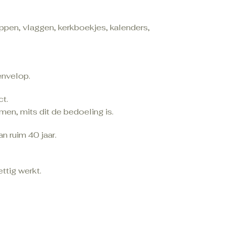
appen, vlaggen, kerkboekjes, kalenders,
envelop.
ct.
en, mits dit de bedoeling is.
n ruim 40 jaar.
ttig werkt.