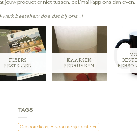
t jouw product er niet tussen, bel/mail/app ons dan even.
kwerk bestellen: doe dat bij ons….!
MO
FLYERS
KAARSEN
BEST
BESTELLEN
BEDRUKKEN
PERSO
TAGS
Geboortekaartjes voor meisje bestellen