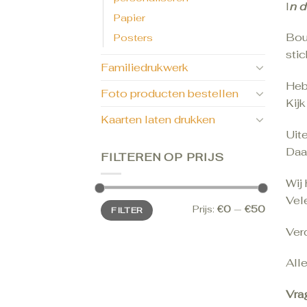
I
n d
Papier
Bou
Posters
stic
Familiedrukwerk
Hebb
Foto producten bestellen
Kij
Kaarten laten drukken
Uit
Daa
FILTEREN OP PRIJS
Wij
Vele
Min.
Max.
Prijs:
€0
—
€50
FILTER
prijs
prijs
Verd
Alle
Vra