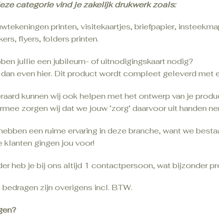
eze categorie vind je zakelijk drukwerk zoals:
wtekeningen printen, visitekaartjes, briefpapier, insteekm
kers, flyers, folders printen.
en jullie een jubileum- of uitnodigingskaart nodig?
k dan even hier. Dit product wordt compleet geleverd met 
eraard kunnen wij ook helpen met het ontwerp van je produ
rmee zorgen wij dat we jouw ‘zorg’ daarvoor uit handen nem
 hebben een ruime ervaring in deze branche, want we bestaa
 klanten gingen jou voor!
er heb je bij ons altijd 1 contactpersoon, wat bijzonder pre
 bedragen zijn overigens incl. BTW.
gen?