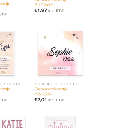
artje
610002
€
1,97
Incl. BTW
 BTW
MODERNE GEBOORTEKAARTJES
MODERNE GEBOORTEKAARTJES
artje
Geboortekaartje
66.296
€
2,01
 BTW
Incl. BTW