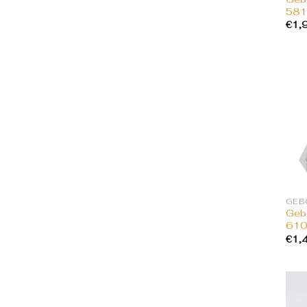
581
€
1,
Gebo
61
€
1,