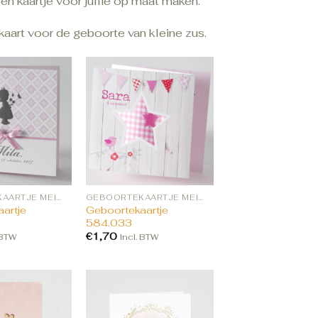
n kaartje voor jullie op maat maken.
aart voor de geboorte van kleine zus.
GEBOORTEKAARTJE MEISJE BESTELLEN
GEBOORTEKAARTJE MEISJE BESTELLEN
artje
Geboortekaartje
584.033
€
1,70
 BTW
Incl. BTW