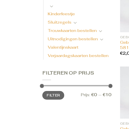
Kinderfeestje
Sluitzegels
Trouwkaarten bestellen
Uitnodigingen bestellen
Gebo
Valentijnskaart
581
€
2,
Verjaardagskaarten bestellen
FILTEREN OP PRIJS
Min.
Max.
Prijs:
€0
—
€10
FILTER
prijs
prijs
Gebo