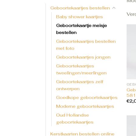
Moc
Geboortekaartjes bestellen
Ver
Baby shower kaartjes
Geboortekaartje meisje
bestellen
Geboortekaartjes bestellen
met foto
Geboortekaartjes jongen
Geboortekaartjes
tweelingen/meerlingen
Geboortekaartjes zelf
ontwerpen
Gebo
581
Goedkope geboortekaartjes
€
2,
Moderne geboortekaartjes
Oud Hollandse
geboortekaartjes
Kerstkaarten bestellen online