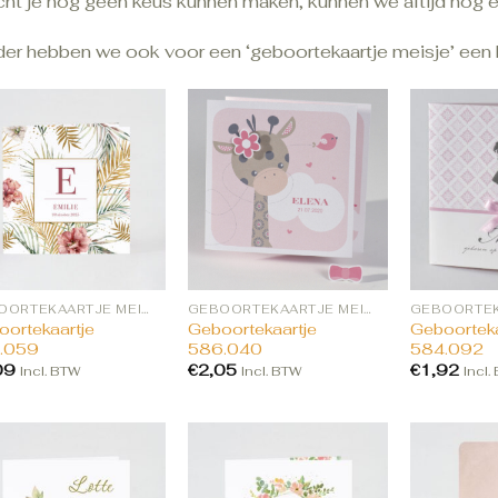
ht je nog geen keus kunnen maken, kunnen we altijd nog ee
der hebben we ook voor een ‘geboortekaartje meisje’ een k
GEBOORTEKAARTJE MEISJE BESTELLEN
GEBOORTEKAARTJE MEISJE BESTELLEN
ortekaartje
Geboortekaartje
Geboorteka
.059
586.040
584.092
09
€
2,05
€
1,92
Incl. BTW
Incl. BTW
Incl.