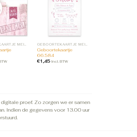
GEBOORTEKAARTJE MEISJE BESTELLEN
GEBOORTEKAARTJE MEISJE BESTELLEN
artje
Geboortekaartje
66.584
€
1,45
 BTW
Incl. BTW
n digitale proef. Zo zorgen we er samen
aan. Indien de gegevens voor 13.00 uur
rstuurd.