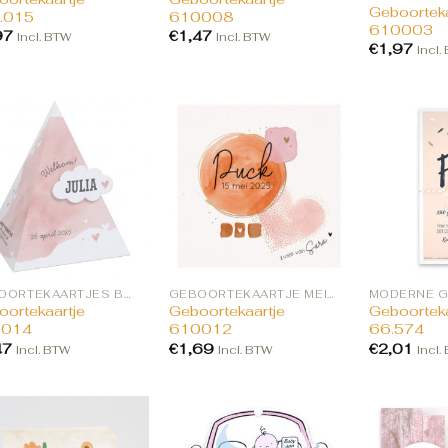
Geboorteka
.015
610008
610003
97
€
1,47
Incl. BTW
Incl. BTW
€
1,97
Incl.
GEBOORTEKAARTJES BESTELLEN
GEBOORTEKAARTJE MEISJE BESTELLEN
ortekaartje
Geboortekaartje
Geboorteka
0014
610012
66.574
47
€
1,69
€
2,01
Incl. BTW
Incl. BTW
Incl.