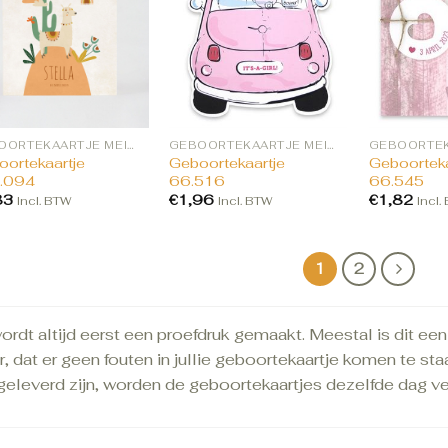
GEBOORTEKAARTJE MEISJE BESTELLEN
GEBOORTEKAARTJE MEISJE BESTELLEN
ortekaartje
Geboortekaartje
Geboorteka
.094
66.516
66.545
83
€
1,96
€
1,82
Incl. BTW
Incl. BTW
Incl.
1
2
ordt altijd eerst een proefdruk gemaakt. Meestal is dit ee
, dat er geen fouten in jullie geboortekaartje komen te st
geleverd zijn, worden de geboortekaartjes dezelfde dag ve