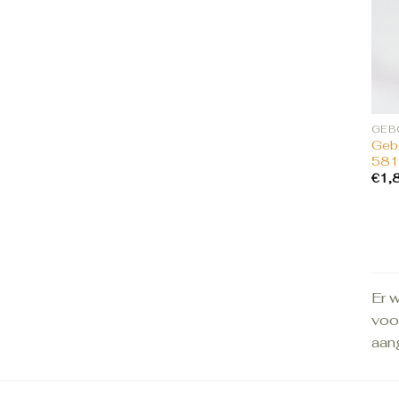
Gebo
581
€
1,
Er w
voor
aan