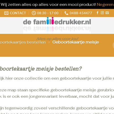
Wij zetten alles op alles voor een mooi product!
Negeren
CONTACT
08:30 - 17:00
0488-454477
Alles op alles voor jou!
ortekaartjes bestellen
»
Geboortekaartje meisje
boortekaartje meisje bestellen?
jk hier onze collectie om een geboortekaartje voor jullie 
deze map staan specifieke geboortekaartje meisje gerubric
 is er ook een jongensvariant leverbaar, mocht dat voor jul
zijn tegenwoordig zoveel verschillende geboortekaartje vo