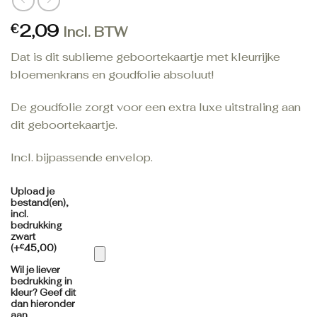
2,09
€
Incl. BTW
Dat is dit sublieme geboortekaartje met kleurrijke
bloemenkrans en goudfolie absoluut!
De goudfolie zorgt voor een extra luxe uitstraling aan
dit geboortekaartje.
Incl. bijpassende envelop.
Upload je
bestand(en),
incl.
bedrukking
zwart
(+
€
45,00
)
Wil je liever
bedrukking in
kleur? Geef dit
dan hieronder
aan.