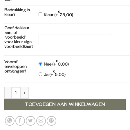
Bedrukking in
€
kleur?
Kleur (+
25,00
)
Geef de kleur
aan, of
'voorbeeld'
voor kleur vlgs
voorbeeldkaart
€
Vooraf
Nee (+
0,00
)
enveloppen
ontvangen?
€
Ja (+
5,00
)
Geboortekaartje 581.010 aantal
TOEVOEGEN AAN WINKELWAGEN