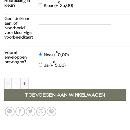
Bedrukking in
€
kleur?
Kleur (+
25,00
)
Geef de kleur
aan, of
'voorbeeld'
voor kleur vlgs
voorbeeldkaart
€
Vooraf
Nee (+
0,00
)
enveloppen
ontvangen?
€
Ja (+
5,00
)
Geboortekaartje 610008 aantal
TOEVOEGEN AAN WINKELWAGEN