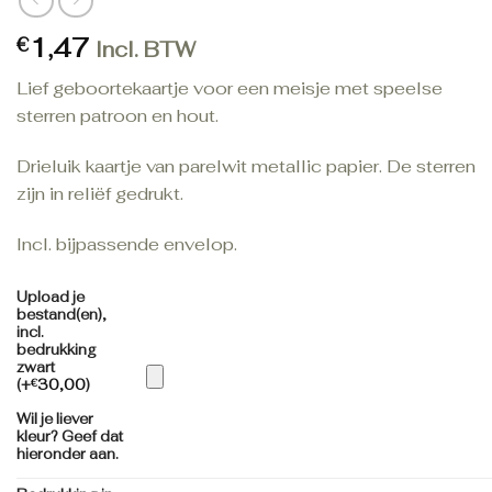
1,47
€
Incl. BTW
Lief geboortekaartje voor een meisje met speelse
sterren patroon en hout.
Drieluik kaartje van parelwit metallic papier. De sterren
zijn in reliëf gedrukt.
Incl. bijpassende envelop.
Upload je
bestand(en),
incl.
bedrukking
zwart
(+
€
30,00
)
Wil je liever
kleur? Geef dat
hieronder aan.