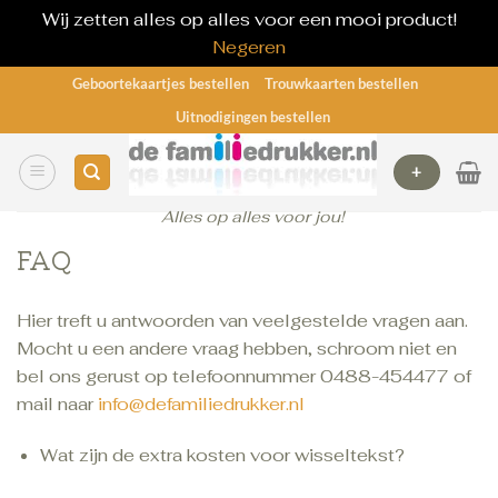
Wij zetten alles op alles voor een mooi product!
Negeren
Ga
Geboortekaartjes bestellen
Trouwkaarten bestellen
naar
Uitnodigingen bestellen
inhoud
+
Alles op alles voor jou!
FAQ
Hier treft u antwoorden van veelgestelde vragen aan.
Mocht u een andere vraag hebben, schroom niet en
bel ons gerust op telefoonnummer 0488-454477 of
mail naar
info@defamiliedrukker.nl
Wat zijn de extra kosten voor wisseltekst?