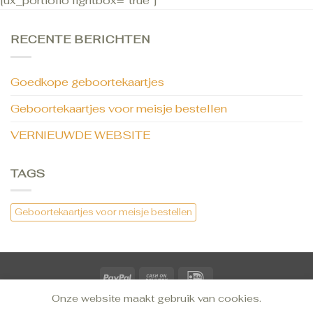
[ux_portfolio lightbox=”true”]
RECENTE BERICHTEN
Goedkope geboortekaartjes
Geboortekaartjes voor meisje bestellen
VERNIEUWDE WEBSITE
TAGS
Geboortekaartjes voor meisje bestellen
Onze website maakt gebruik van cookies.
CONTACT
TROUWKAARTEN BESTELLEN
GEBOORTEKAARTJES BESTELLEN