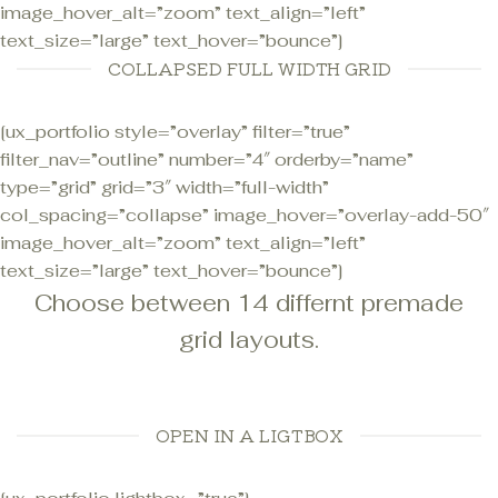
image_hover_alt=”zoom” text_align=”left”
text_size=”large” text_hover=”bounce”]
COLLAPSED FULL WIDTH GRID
[ux_portfolio style=”overlay” filter=”true”
filter_nav=”outline” number=”4″ orderby=”name”
type=”grid” grid=”3″ width=”full-width”
col_spacing=”collapse” image_hover=”overlay-add-50″
image_hover_alt=”zoom” text_align=”left”
text_size=”large” text_hover=”bounce”]
Choose between 14 differnt premade
grid layouts.
OPEN IN A LIGTBOX