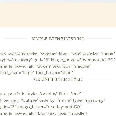
SIMPLE WITH FILTERING
[ux_portfolio style=”overlay” filter=”true” orderby=”name”
type=”masonry” grid=”3″ image_hover=”overlay-add-50″
image_hover_alt=”zoom” text_pos=”middle”
text_size=”large” text_hover=”slide”]
OULINE FILTER STYLE
[ux_portfolio style=”overlay” filter=”true”
filter_nav=”outline” orderby=”name” type=”masonry”
grid=”3″ image_hover=”overlay-add-50″
image_hover_alt=”blur” text_pos=”middle”]