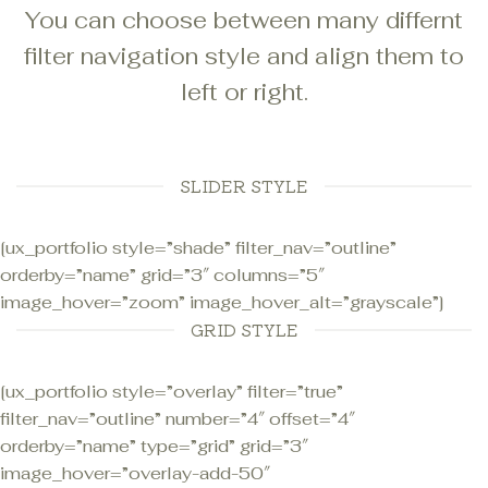
You can choose between many differnt
filter navigation style and align them to
left or right.
SLIDER STYLE
[ux_portfolio style=”shade” filter_nav=”outline”
orderby=”name” grid=”3″ columns=”5″
image_hover=”zoom” image_hover_alt=”grayscale”]
GRID STYLE
[ux_portfolio style=”overlay” filter=”true”
filter_nav=”outline” number=”4″ offset=”4″
orderby=”name” type=”grid” grid=”3″
image_hover=”overlay-add-50″