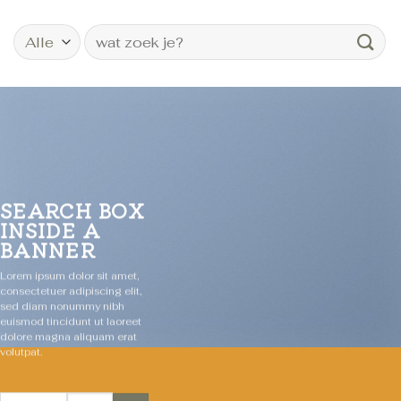
Zoeken
naar:
SEARCH BOX
INSIDE A
BANNER
Lorem ipsum dolor sit amet,
consectetuer adipiscing elit,
sed diam nonummy nibh
euismod tincidunt ut laoreet
dolore magna aliquam erat
volutpat.