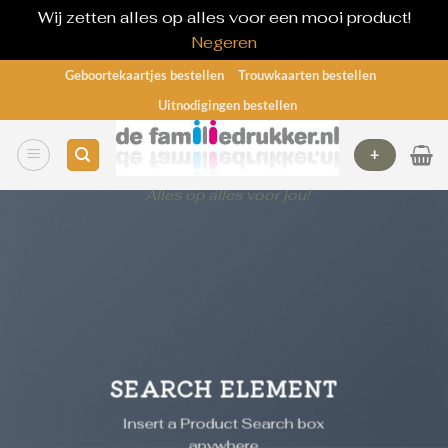
Wij zetten alles op alles voor een mooi product!
Negeren
Ga
Geboortekaartjes bestellen
Trouwkaarten bestellen
naar
Uitnodigingen bestellen
inhoud
+
Alles op alles voor jou!
SEARCH ELEMENT
Insert a Product Search box
anywhere