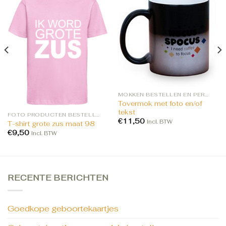
MOKKEN BESTELLEN EN PERSONALISEREN
Tovermok met foto en/of
tekst
FOTO PRODUCTEN BESTELLEN
€
11,50
Incl. BTW
T-shirt grote zus maat 98
€
9,50
Incl. BTW
RECENTE BERICHTEN
Goedkope geboortekaartjes