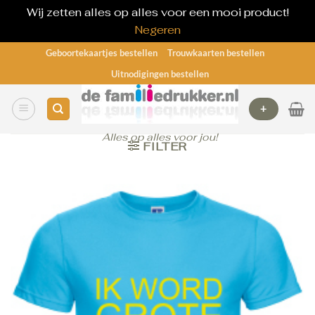
Wij zetten alles op alles voor een mooi product!
Negeren
Ga
Geboortekaartjes bestellen
Trouwkaarten bestellen
naar
Uitnodigingen bestellen
inhoud
+
Alles op alles voor jou!
FILTER